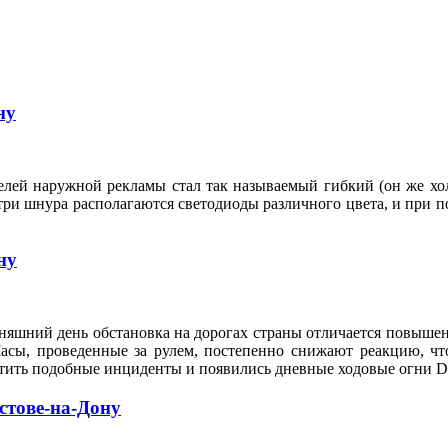
ну
елей наружной рекламы стал так называемый гибкий (он же х
 шнура располагаются светодиоды различного цвета, и при по
ну
дняшний день обстановка на дорогах страны отличается повыше
Часы, проведенные за рулем, постепенно снижают реакцию, чт
атить подобные инциденты и появились дневные ходовые огни D
стове-на-Дону