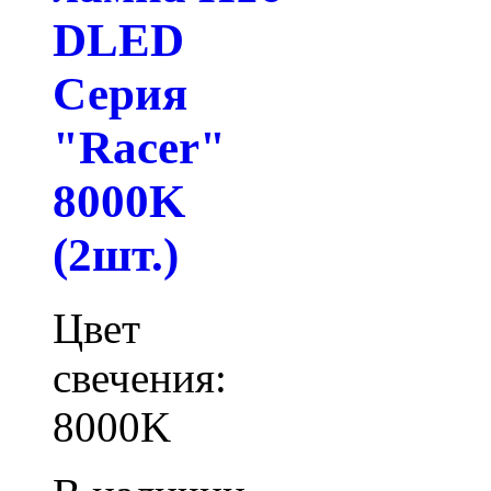
DLED
Серия
"Racer"
8000K
(2шт.)
Цвет
свечения:
8000K