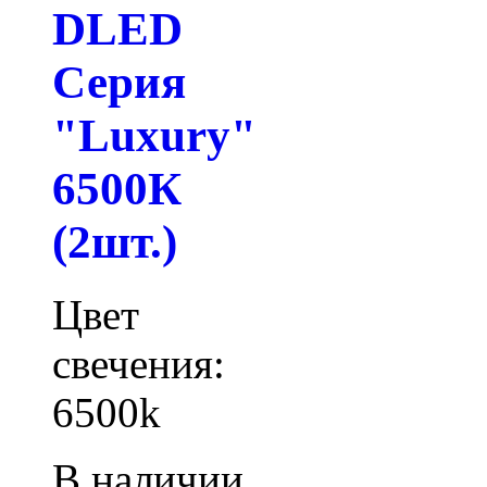
DLED
Серия
"Luxury"
6500К
(2шт.)
Цвет
свечения:
6500k
В наличии