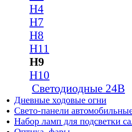
H4
H7
H8
H11
H9
H10
Cветодиодные 24B
Дневные ходовые огни
Свето-панели автомобильны
Набор ламп для подсветки с
Оптика, фары