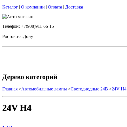
Каталог
|
О компании
|
Оплата
|
Доставка
Телефон: +7(908)911-66-15
Ростов-на-Дону
Дерево категорий
Главная
>
Автомобильные лампы
>
Cветодиодные 24B
>
24V H4
24V H4