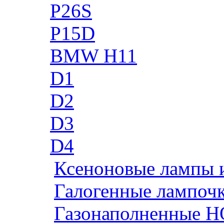
P26S
P15D
BMW H11
D1
D2
D3
D4
Ксеноновые лампы 
Галогенные лампоч
Газонаполненные H