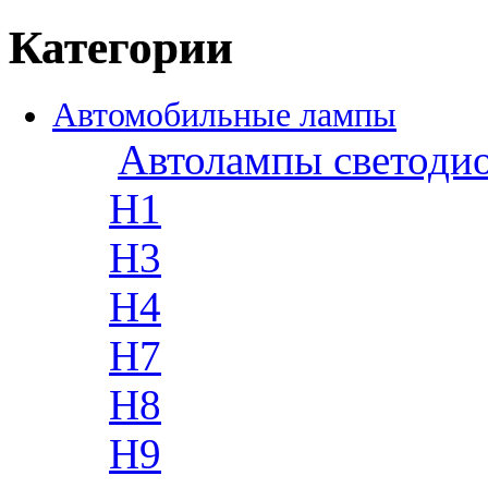
Категории
Автомобильные лампы
Автолампы светоди
H1
H3
H4
H7
H8
H9