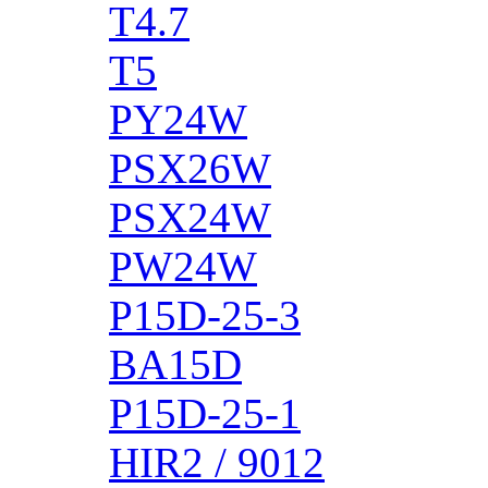
T4.7
T5
PY24W
PSX26W
PSX24W
PW24W
P15D-25-3
BA15D
P15D-25-1
HIR2 / 9012