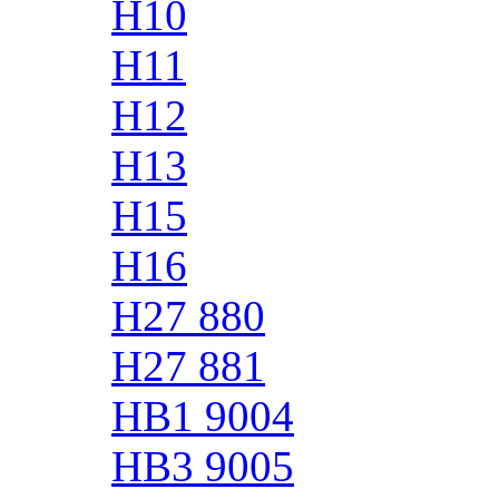
H10
H11
H12
H13
H15
H16
H27 880
H27 881
HB1 9004
HB3 9005