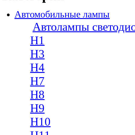
Автомобильные лампы
Автолампы светоди
H1
H3
H4
H7
H8
H9
H10