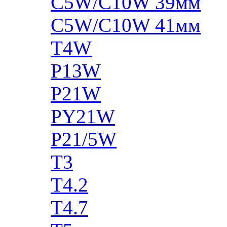
C5W/C10W 39мм
C5W/C10W 41мм
T4W
P13W
P21W
PY21W
P21/5W
T3
T4.2
T4.7