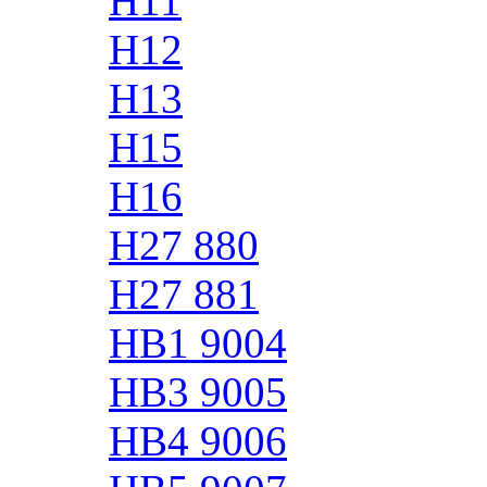
H11
H12
H13
H15
H16
H27 880
H27 881
HB1 9004
HB3 9005
HB4 9006