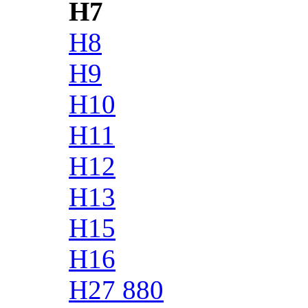
H7
H8
H9
H10
H11
H12
H13
H15
H16
H27 880