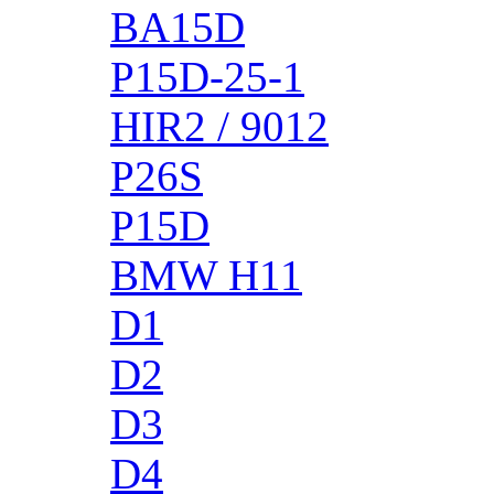
BA15D
P15D-25-1
HIR2 / 9012
P26S
P15D
BMW H11
D1
D2
D3
D4