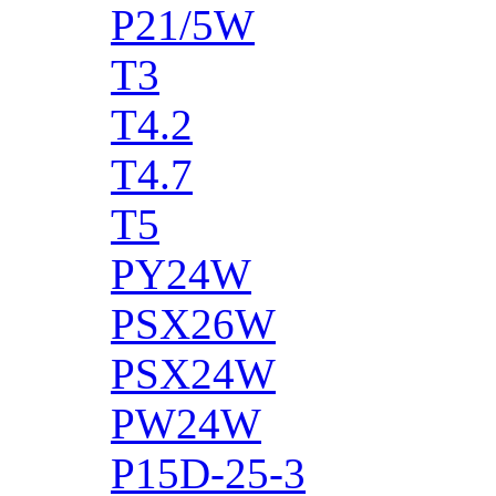
P21/5W
T3
T4.2
T4.7
T5
PY24W
PSX26W
PSX24W
PW24W
P15D-25-3