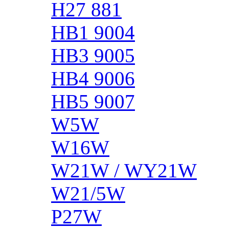
H27 881
HB1 9004
HB3 9005
HB4 9006
HB5 9007
W5W
W16W
W21W / WY21W
W21/5W
P27W