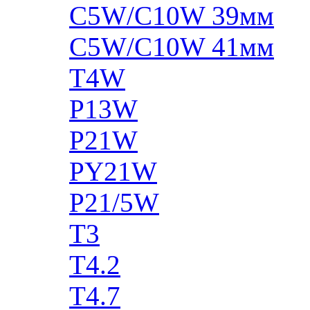
C5W/C10W 39мм
C5W/C10W 41мм
T4W
P13W
P21W
PY21W
P21/5W
T3
T4.2
T4.7