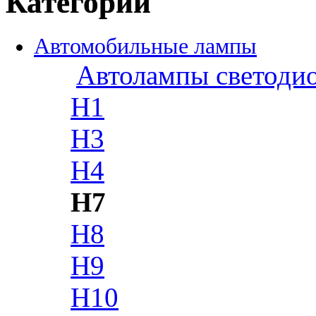
Категории
Автомобильные лампы
Автолампы светоди
H1
H3
H4
H7
H8
H9
H10