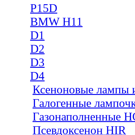
P15D
BMW H11
D1
D2
D3
D4
Ксеноновые лампы 
Галогенные лампоч
Газонаполненные H
Псевдоксенон HIR