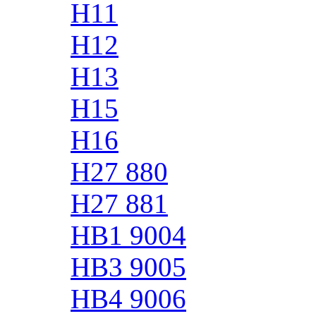
H11
H12
H13
H15
H16
H27 880
H27 881
HB1 9004
HB3 9005
HB4 9006