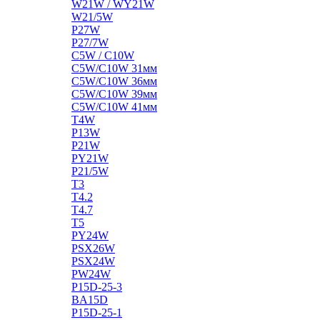
W21W / WY21W
W21/5W
P27W
P27/7W
C5W / C10W
C5W/C10W 31мм
C5W/C10W 36мм
C5W/C10W 39мм
C5W/C10W 41мм
T4W
P13W
P21W
PY21W
P21/5W
T3
T4.2
T4.7
T5
PY24W
PSX26W
PSX24W
PW24W
P15D-25-3
BA15D
P15D-25-1