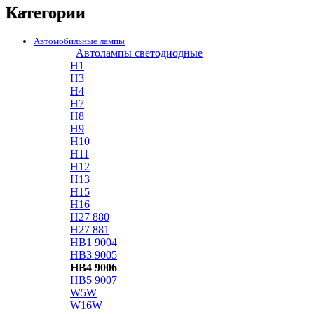
Категории
Автомобильные лампы
Автолампы светодиодные
H1
H3
H4
H7
H8
H9
H10
H11
H12
H13
H15
H16
H27 880
H27 881
HB1 9004
HB3 9005
HB4 9006
HB5 9007
W5W
W16W