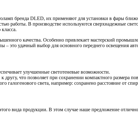
толамп бренда DLED, их применяют для установки в фары ближне
стью работы. В производстве используются сверхнадежные свето
 класса.
вышенного качества. Особенно привлекает мастерский промышл
ы – это удачный выбор для основного переднего освещения авт
беспечивает улучшенные светотеневые возможности.
к другу, что позволяет при сохранении компактного размера пов
о галогенового света, например: сохранено расстояние от спира
этого вида продукции. В этом случае наше предложение отлично 