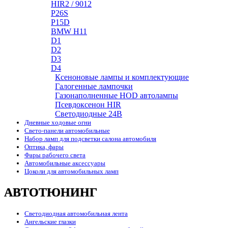
HIR2 / 9012
P26S
P15D
BMW H11
D1
D2
D3
D4
Ксеноновые лампы и комплектующие
Галогенные лампочки
Газонаполненные HOD автолампы
Псевдоксенон HIR
Cветодиодные 24B
Дневные ходовые огни
Свето-панели автомобильные
Набор ламп для подсветки салона автомобиля
Оптика, фары
Фары рабочего света
Автомобильные аксессуары
Цоколи для автомобильных ламп
АВТОТЮНИНГ
Светодиодная автомобильная лента
Ангельские глазки