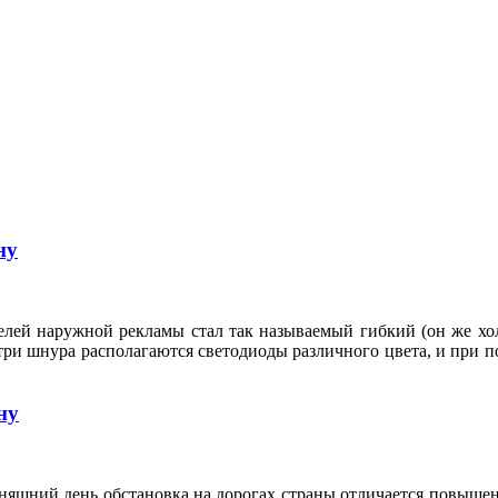
ну
елей наружной рекламы стал так называемый гибкий (он же х
 шнура располагаются светодиоды различного цвета, и при по
ну
дняшний день обстановка на дорогах страны отличается повыше