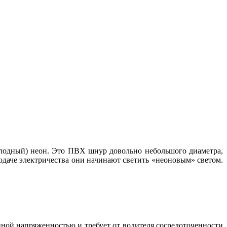
олодный) неон. Это ПВХ шнур довольно небольшого диаметра,
даче электричества они начинают светить «неоновым» светом.
нной напряженностью и требует от водителя сосредоточенности